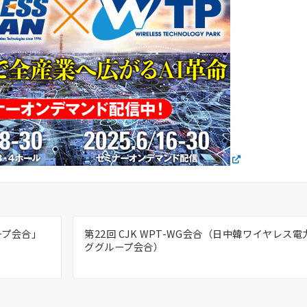
ープ会合」
第22回 CJK WPT-WG会合（日中韓ワイヤレス
ググループ会合）