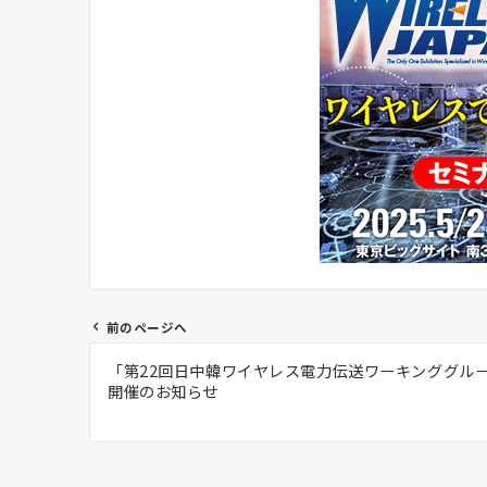
前のページへ
投
「第22回日中韓ワイヤレス電力伝送ワーキンググル
稿
開催のお知らせ
ナ
ビ
ゲ